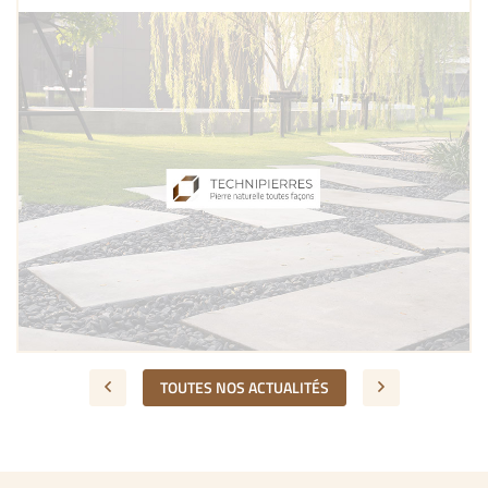
Du lundi au vendredi : 8h - 12h & 14h - 15hVous pouvez retrouver
toutes nos prestations sur
notre page dédiée.
Pour toutes questions, n'hésitez pas à nous contacter via notre
formulaire de contact ou par téléphone au
04 66 48 21 03
.
Pensez à nous ajouter (
contact@technipierres.com
) à vos
adresses pour faciliter nos échanges.
Nous vous souhaitons une agréable visite sur notre site, à bientôt.
L'équipe de Technipierres SAS
TOUTES NOS ACTUALITÉS