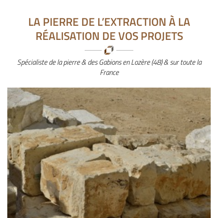
INSCRIPTION NEWS
CONTACT
LA PIERRE DE L’EXTRACTION
À LA

RÉALISATION DE VOS PROJETS
Agrandir la photo
Spécialiste de la pierre & des Gabions en Lozère (48) & sur toute la
France