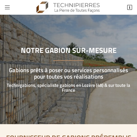


Lieu-dit Le Village
48230 ESCLANÈDES
04 66 48 21 03
NOTRE GABION SUR-MESURE
Gabions prêts à poser ou services personnalisés
pour toutes vos réalisations
Technigabions, spécialiste gabions en Lozère (48) & sur toute la
France
Adresse email de réception

En cochant cette case, vous consentez à recevoir nos propositions commerciales à
l'adresse email indiqué ci-dessus. Vous pouvez vous désinscrire à tout moment en
utilisant
le formulaire de désinscription
.
INSCRIPTION