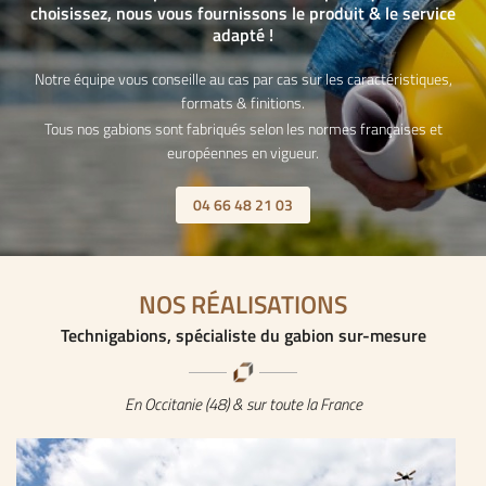
choisissez, nous vous fournissons le produit & le service
adapté !
Notre équipe vous conseille au cas par cas sur les caractéristiques,
formats & finitions.
Tous nos gabions sont fabriqués selon les normes françaises et
ACCUEIL
européennes en vigueur.
Une question
MÉTIERS
04 66 48 21 03
GABIONS
04 66 48 21 0
PIERRES
NOS RÉALISATIONS
Technigabions, spécialiste du gabion sur-mesure
CARRIÈRES
RÉALISATIONS
En Occitanie (48) & sur toute la France
Restez infor
ACTUALITÉS
INSCRIPTION NEWS