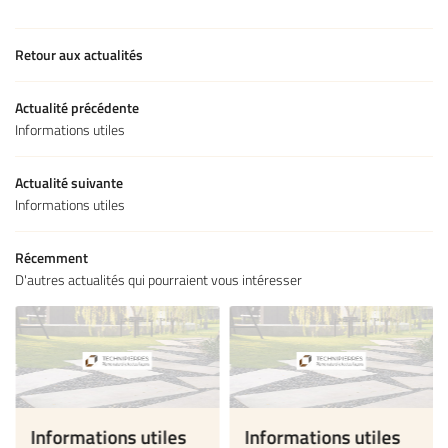
MÉTIERS
Retour aux actualités
GABIONS
04 66 48 21 0
Actualité précédente
PIERRES
Informations utiles
CARRIÈRES
Actualité suivante
Informations utiles
RÉALISATIONS
Restez infor
ACTUALITÉS
Récemment
INSCRIPTION NEWS
D'autres actualités qui pourraient vous intéresser
CONTACT
Informations utiles
Informations utiles