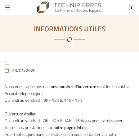


Lieu-dit Le Village
48230 ESCLANÈDES
INFORMATIONS UTILES
04 66 48 21 03

23/04/2026

Nous vous rappelons que
nos horaires d'ouverture
sont les suivants:
Accueil Téléphonique :
Adresse email de réception

Du lundi au vendredi : 9h - 12h & 14h - 17h
En cochant cette case, vous consentez à recevoir nos propositions commerciales à
l'adresse email indiqué ci-dessus. Vous pouvez vous désinscrire à tout moment en
Ouverture Atelier :
utilisant
le formulaire de désinscription
.
Du lundi au vendredi : 8h - 12h & 14h - 15hVous pouvez retrouver
toutes nos prestations sur
notre page dédiée.
INSCRIPTION
Pour toutes questions, n'hésitez pas à nous contacter via notre